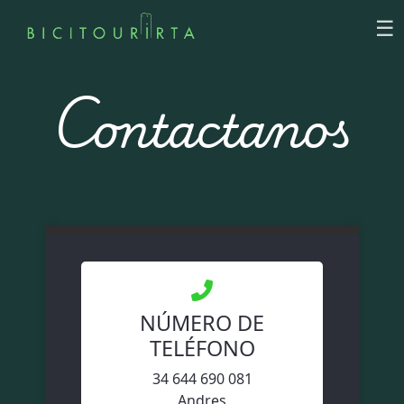
☰
Contactanos
NÚMERO DE
TELÉFONO
34 644 690 081
Andres